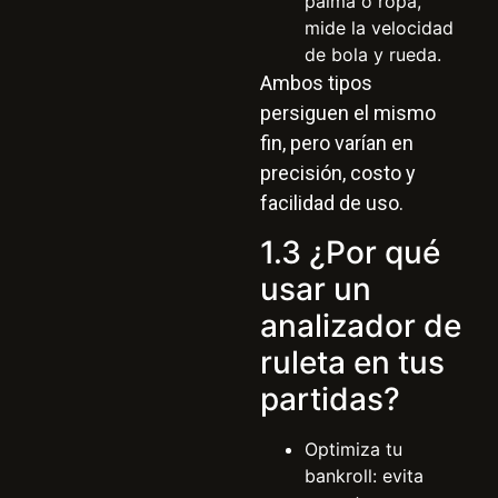
palma o ropa,
mide la velocidad
de bola y rueda.
Ambos tipos
persiguen el mismo
fin, pero varían en
precisión, costo y
facilidad de uso.
1.3 ¿Por qué
usar un
analizador de
ruleta en tus
partidas?
Optimiza tu
bankroll: evita