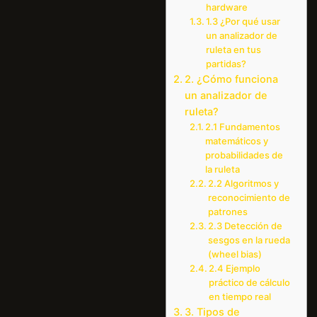
hardware
1.3 ¿Por qué usar
un analizador de
ruleta en tus
partidas?
2. ¿Cómo funciona
un analizador de
ruleta?
2.1 Fundamentos
matemáticos y
probabilidades de
la ruleta
2.2 Algoritmos y
reconocimiento de
patrones
2.3 Detección de
sesgos en la rueda
(wheel bias)
2.4 Ejemplo
práctico de cálculo
en tiempo real
3. Tipos de