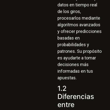
datos en tiempo real
de los giros,
procesarlos mediante
algoritmos avanzados
y ofrecer predicciones
basadas en
probabilidades y
patrones. Su propósito
es ayudarte a tomar
decisiones más
informadas en tus
apuestas.
1.2
Diferencias
entre