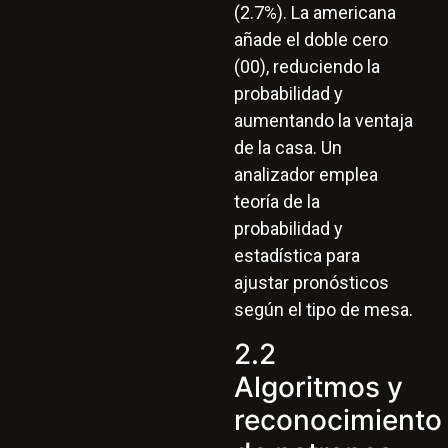
(2.7%). La americana
añade el doble cero
(00), reduciendo la
probabilidad y
aumentando la ventaja
de la casa. Un
analizador emplea
teoría de la
probabilidad y
estadística para
ajustar pronósticos
según el tipo de mesa.
2.2
Algoritmos y
reconocimiento