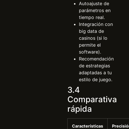
Autoajuste de
parámetros en
tiempo real.
Integración con
big data de
casinos (si lo
permite el
software).
Recomendación
de estrategias
adaptadas a tu
estilo de juego.
3.4
Comparativa
rápida
Características
Precisió