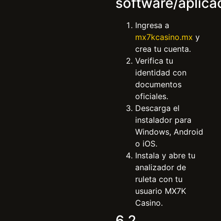
software/aplica
Ingresa a
mx7kcasino.mx
y
crea tu cuenta.
Verifica tu
identidad con
documentos
oficiales.
Descarga el
instalador para
Windows, Android
o iOS.
Instala y abre tu
analizador de
ruleta con tu
usuario MX7K
Casino.
6.2