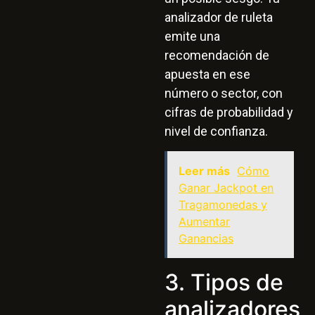
analizador de ruleta
emite una
recomendación de
apuesta en ese
número o sector, con
cifras de probabilidad y
nivel de confianza.
Leer más
Cómo
Ganar Jackpot en
Tragamonedas y
Aumentar
Ganancias
3. Tipos de
analizadores