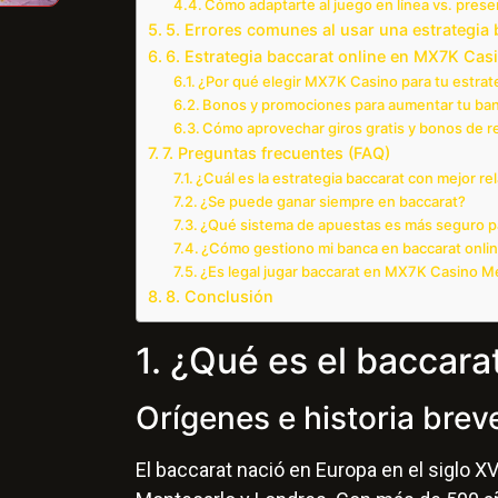
Cómo adaptarte al juego en línea vs. prese
5. Errores comunes al usar una estrategia 
6. Estrategia baccarat online en MX7K Cas
¿Por qué elegir MX7K Casino para tu estrat
Bonos y promociones para aumentar tu ban
Cómo aprovechar giros gratis y bonos de r
7. Preguntas frecuentes (FAQ)
¿Cuál es la estrategia baccarat con mejor re
¿Se puede ganar siempre en baccarat?
¿Qué sistema de apuestas es más seguro pa
¿Cómo gestiono mi banca en baccarat onli
¿Es legal jugar baccarat en MX7K Casino M
8. Conclusión
1. ¿Qué es el baccar
Orígenes e historia brev
El baccarat nació en Europa en el siglo X