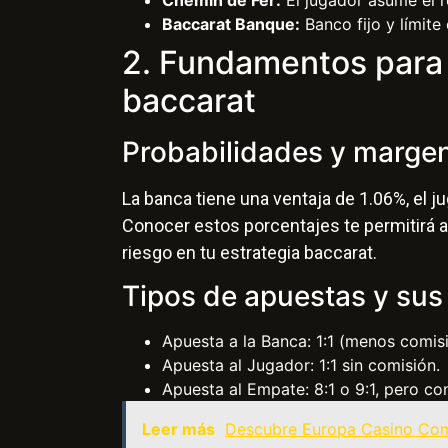
Chemin de Fer:
El jugador asume el r
Baccarat Banque:
Banco fijo y límite
2. Fundamentos para 
baccarat
Probabilidades y margen
La banca tiene una ventaja de 1.06%, el j
Conocer estos porcentajes te permitirá a
riesgo en tu estrategia baccarat.
Tipos de apuestas y sus
Apuesta a la Banca: 1:1 (menos comisi
Apuesta al Jugador: 1:1 sin comisión.
Apuesta al Empate: 8:1 o 9:1, pero con
Leer más
Descubre Europa Casino Com