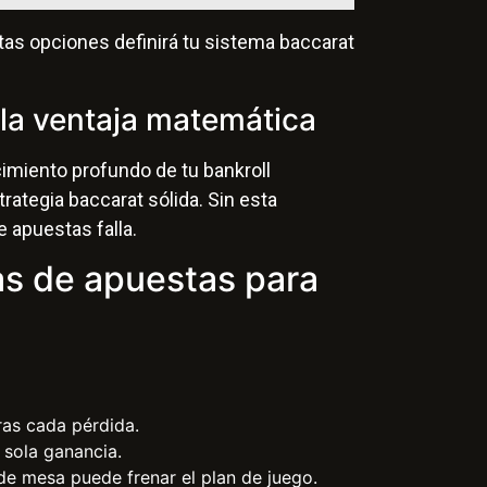
tas opciones definirá tu sistema baccarat
la ventaja matemática
cimiento profundo de tu bankroll
ategia baccarat sólida. Sin esta
 apuestas falla.
as de apuestas para
ras cada pérdida.
sola ganancia.
de mesa puede frenar el plan de juego.