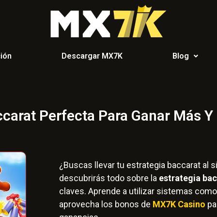
ión
Descargar MX7K
Blog
ccarat Perfecta Para Ganar Más 
¿Buscas llevar tu estrategia baccarat al s
descubrirás todo sobre la
estrategia ba
claves. Aprende a utilizar sistemas como 
aprovecha los bonos de
MX7K Casino
pa