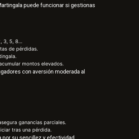
Martingala puede funcionar si gestionas
, 3, 5, 8…
tas de pérdidas.
ingala.
acumular montos elevados.
jugadores con aversión moderada al
asegura ganancias parciales.
iciar tras una pérdida.
 por su sencillez y efectividad.