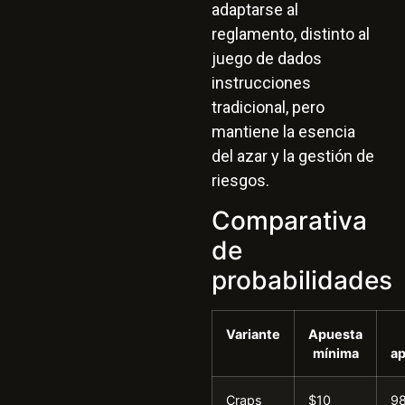
adaptarse al
reglamento, distinto al
juego de dados
instrucciones
tradicional, pero
mantiene la esencia
del azar y la gestión de
riesgos.
Comparativa
de
probabilidades
Variante
Apuesta
mínima
a
Craps
$10
9