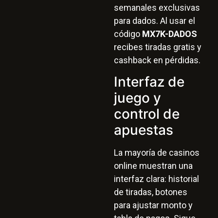
semanales exclusivas
para dados. Al usar el
código
MX7K-DADOS
recibes tiradas gratis y
cashback en pérdidas.
Interfaz de
juego y
control de
apuestas
La mayoría de casinos
online muestran una
interfaz clara: historial
de tiradas, botones
para ajustar monto y