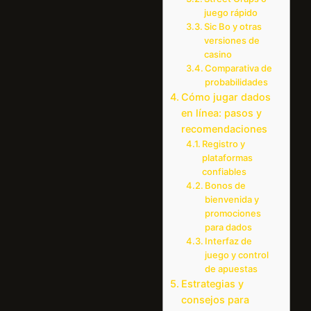
juego rápido
Sic Bo y otras
versiones de
casino
Comparativa de
probabilidades
Cómo jugar dados
en línea: pasos y
recomendaciones
Registro y
plataformas
confiables
Bonos de
bienvenida y
promociones
para dados
Interfaz de
juego y control
de apuestas
Estrategias y
consejos para