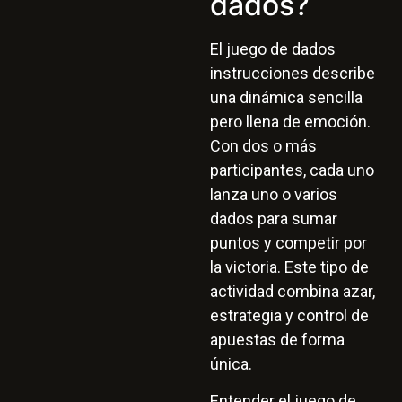
dados?
El juego de dados
instrucciones describe
una dinámica sencilla
pero llena de emoción.
Con dos o más
participantes, cada uno
lanza uno o varios
dados para sumar
puntos y competir por
la victoria. Este tipo de
actividad combina azar,
estrategia y control de
apuestas de forma
única.
Entender el juego de