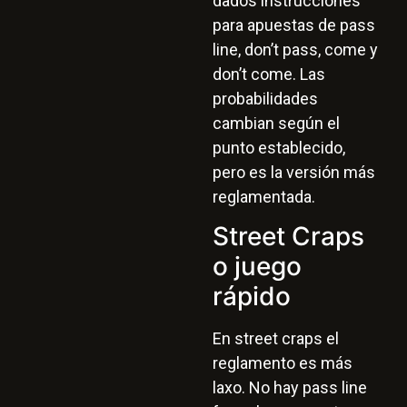
dados instrucciones
para apuestas de pass
line, don’t pass, come y
don’t come. Las
probabilidades
cambian según el
punto establecido,
pero es la versión más
reglamentada.
Street Craps
o juego
rápido
En street craps el
reglamento es más
laxo. No hay pass line