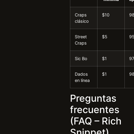
Craps
$10
9
clásico
Street
$5
9
Craps
Sic Bo
$1
9
Dados
$1
9
en línea
Preguntas
frecuentes
(FAQ – Rich
Snippet)