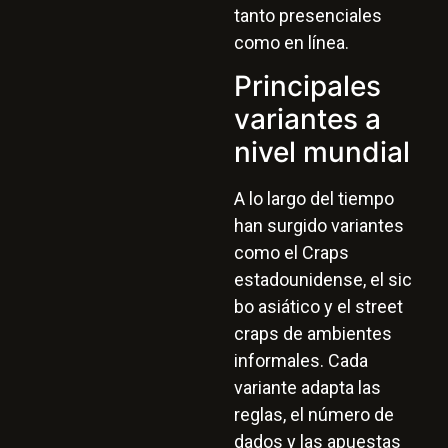
tanto presenciales
como en línea.
Principales
variantes a
nivel mundial
A lo largo del tiempo
han surgido variantes
como el Craps
estadounidense, el sic
bo asiático y el street
craps de ambientes
informales. Cada
variante adapta las
reglas, el número de
dados y las apuestas