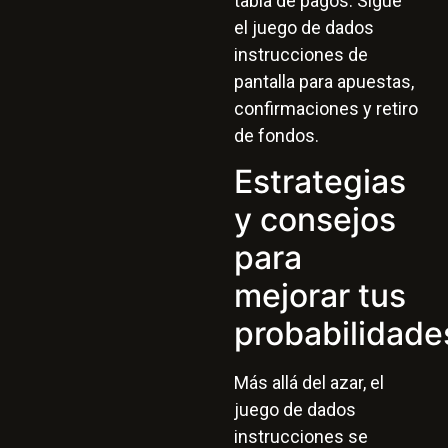
tabla de pagos. Sigue
el juego de dados
instrucciones de
pantalla para apuestas,
confirmaciones y retiro
de fondos.
Estrategias
y consejos
para
mejorar tus
probabilidade
Más allá del azar, el
juego de dados
instrucciones se