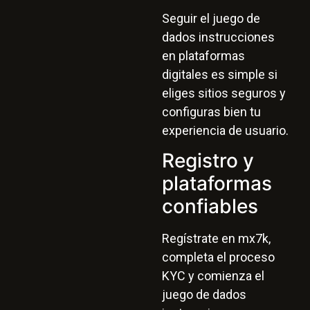
Seguir el juego de
dados instrucciones
en plataformas
digitales es simple si
eliges sitios seguros y
configuras bien tu
experiencia de usuario.
Registro y
plataformas
confiables
Regístrate en mx7k,
completa el proceso
KYC y comienza el
juego de dados