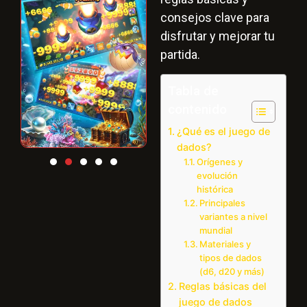
consejos clave para
disfrutar y mejorar tu
partida.
Tabla de
contenido
¿Qué es el juego de
dados?
Orígenes y
evolución
histórica
Principales
variantes a nivel
mundial
Materiales y
tipos de dados
(d6, d20 y más)
Reglas básicas del
juego de dados