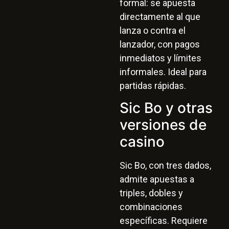
formal: se apuesta
directamente al que
lanza o contra el
lanzador, con pagos
inmediatos y límites
informales. Ideal para
partidas rápidas.
Sic Bo y otras
versiones de
casino
Sic Bo, con tres dados,
admite apuestas a
triples, dobles y
combinaciones
específicas. Requiere