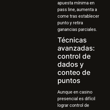
apuesta mínima en
pass line, aumenta a
come tras establecer
punto y retira
ganancias parciales.
Técnicas
avanzadas:
control de
dados y
conteo de
puntos
Aunque en casino
presencial es difícil
lograr control de