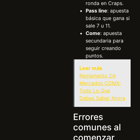
ronda en Craps.
Pass line
: apuesta
básica que gana si
sale 7 u 11.
Come
: apuesta
secundaria para
seguir creando
puntos.
Leer más
Reglamento De
Mercados CDMX:
Todo Lo Que
Debes Saber Ahora
Errores
comunes al
comenzar