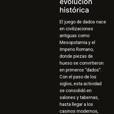
evolución
histórica
El juego de dados nace
en civilizaciones
antiguas como
Mesopotamia y el
Imperio Romano,
donde piezas de
hueso se convirtieron
en primeros “dados”.
Con el paso de los
siglos, esta actividad
se consolidó en
salones y tabernas,
hasta llegar a los
casinos modernos,