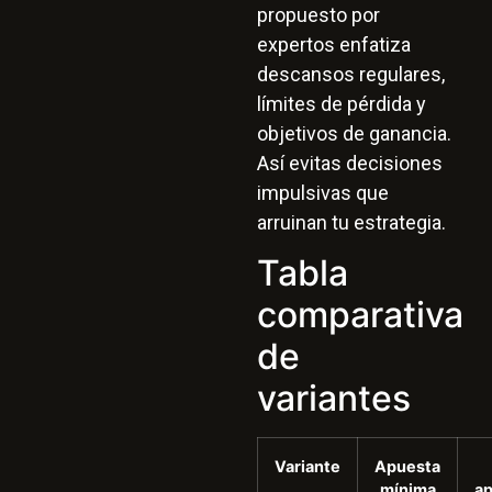
propuesto por
expertos enfatiza
descansos regulares,
límites de pérdida y
objetivos de ganancia.
Así evitas decisiones
impulsivas que
arruinan tu estrategia.
Tabla
comparativa
de
variantes
Variante
Apuesta
mínima
a