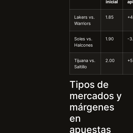
inicial
ap
Lakers vs.
1.85
+4
Warriors
Soles vs.
1.90
-3
Halcones
Tijuana vs.
2.00
+5
Saltillo
Tipos de
mercados y
márgenes
en
apuestas