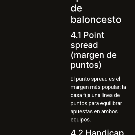
de
baloncesto
4.1 Point
spread
(margen de
puntos)
El punto spread es el
margen más popular: la
casa fija una línea de
puntos para equilibrar
apuestas en ambos
equipos.
4.2 Handicap