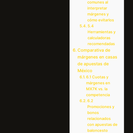
comunes al
interpretar
márgenes y
cómo evitarlos
5.4
Herramientas y
calculadoras
recomendadas
Comparativa de
márgenes en casas
de apuestas de
México
6.1 Cuotas y
márgenes en
MX7K vs. la
competencia
6.2
Promociones y
bonos
relacionados
con apuestas de
baloncesto