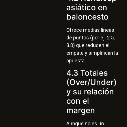
asiático en
baloncesto
Ofrece medias líneas
de puntos (por ej. 2.5,
3.0) que reducen el
empate y simplifican la
apuesta.
4.3 Totales
(Over/Under)
y su relación
con el
margen
Aunque no es un