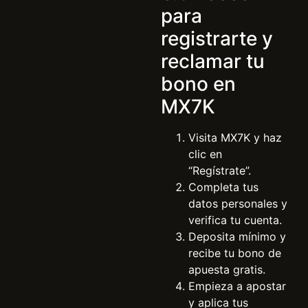
para
registrarte y
reclamar tu
bono en
MX7K
Visita MX7K y haz
clic en
“Regístrate”.
Completa tus
datos personales y
verifica tu cuenta.
Deposita mínimo y
recibe tu bono de
apuesta gratis.
Empieza a apostar
y aplica tus