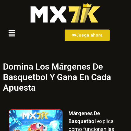
Juega ahora
Domina Los Márgenes De
Basquetbol Y Gana En Cada
Apuesta
Márgenes De
Basquetbol
explica
cómo funcionan las