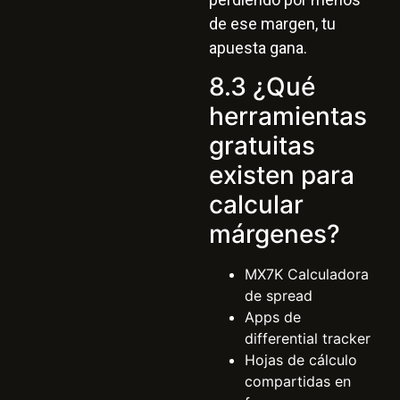
de ese margen, tu
apuesta gana.
8.3 ¿Qué
herramientas
gratuitas
existen para
calcular
márgenes?
MX7K Calculadora
de spread
Apps de
differential tracker
Hojas de cálculo
compartidas en