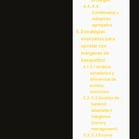
el margen
4.4
Combinadas y
márgenes
agregados
Estrategias
avanzadas para
apostar con
márgenes de
basquetbol
5.1 Análisis
estadístico y
diferencial de
puntos
históricos
5.2 Gestión de
bankroll
adaptada a
márgenes
(money
management)
5.3 Errores