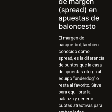
de margen
(spread) en
apuestas de
baloncesto
El margen de
basquetbol, también
conocido como
spread, es la diferencia
de puntos que la casa
de apuestas otorga al
equipo “underdog” o
resta al favorito. Sirve
para equilibrar la
balanza y generar
cuotas atractivas para