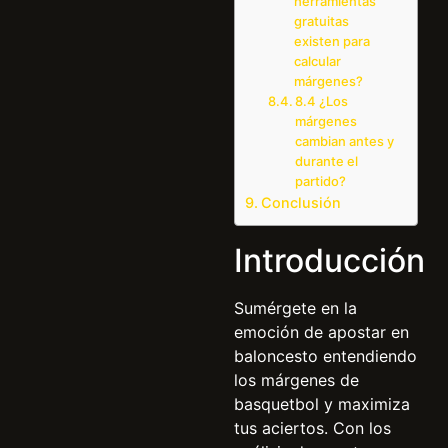
herramientas
gratuitas
existen para
calcular
márgenes?
8.4 ¿Los
márgenes
cambian antes y
durante el
partido?
Conclusión
Introducción
Sumérgete en la
emoción de apostar en
baloncesto entendiendo
los márgenes de
basquetbol y maximiza
tus aciertos. Con los