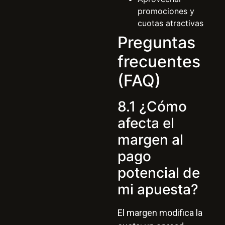
promociones y
cuotas atractivas
Preguntas
frecuentes
(FAQ)
8.1 ¿Cómo
afecta el
margen al
pago
potencial de
mi apuesta?
El margen modifica la