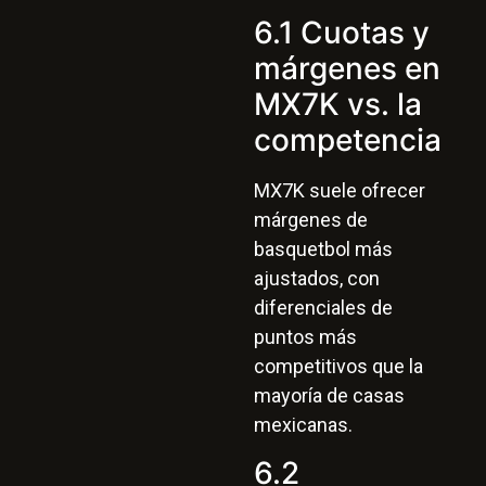
6.1 Cuotas y
márgenes en
MX7K vs. la
competencia
MX7K suele ofrecer
márgenes de
basquetbol más
ajustados, con
diferenciales de
puntos más
competitivos que la
mayoría de casas
mexicanas.
6.2