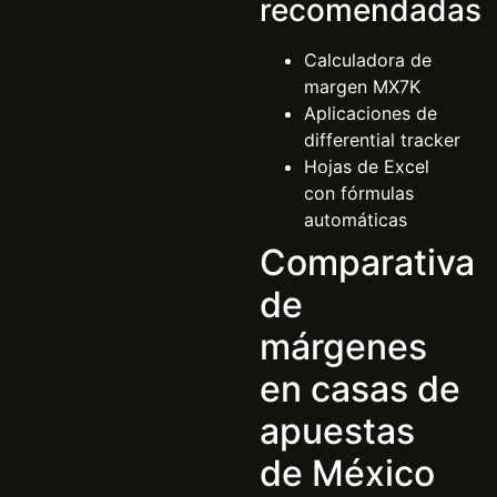
recomendadas
Calculadora de
margen MX7K
Aplicaciones de
differential tracker
Hojas de Excel
con fórmulas
automáticas
Comparativa
de
márgenes
en casas de
apuestas
de México