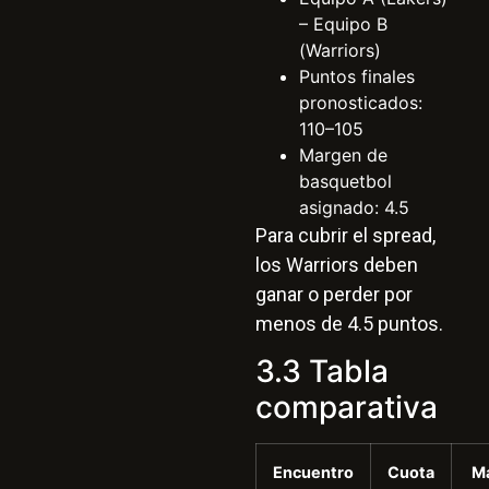
– Equipo B
(Warriors)
Puntos finales
pronosticados:
110–105
Margen de
basquetbol
asignado: 4.5
Para cubrir el spread,
los Warriors deben
ganar o perder por
menos de 4.5 puntos.
3.3 Tabla
comparativa
Encuentro
Cuota
M