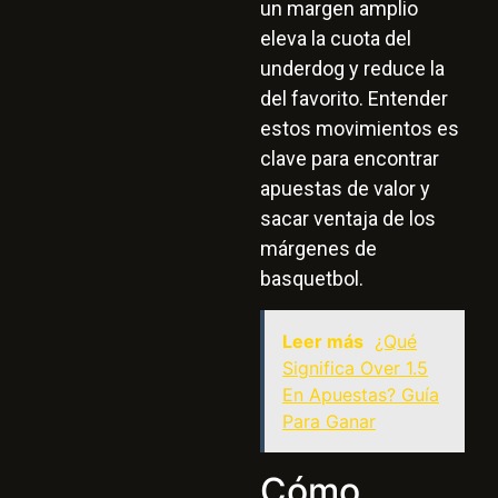
un margen amplio
eleva la cuota del
underdog y reduce la
del favorito. Entender
estos movimientos es
clave para encontrar
apuestas de valor y
sacar ventaja de los
márgenes de
basquetbol.
Leer más
¿Qué
Significa Over 1.5
En Apuestas? Guía
Para Ganar
Cómo